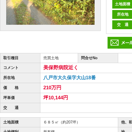
土地面積
所在地
交 通
取引種目
売買土地
問合せNo
美保野病院近く
コメント
八戸市大久保字大山18番
所在地
210万円
価 格
坪10,144円
坪単価
交 通
土地面積
６８５㎡（約207坪）
他、
土地権利
所有権
地 