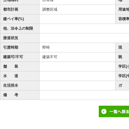
都市計画
調整区域
用途
建ペイ率(%)
容積率
他、法令上の制限
接道状況
引渡時期
即時
現 
建築可/不可
建築不可
眺 
舗 装
学区(
水 道
学区(
生活排水
ガ 
備 考