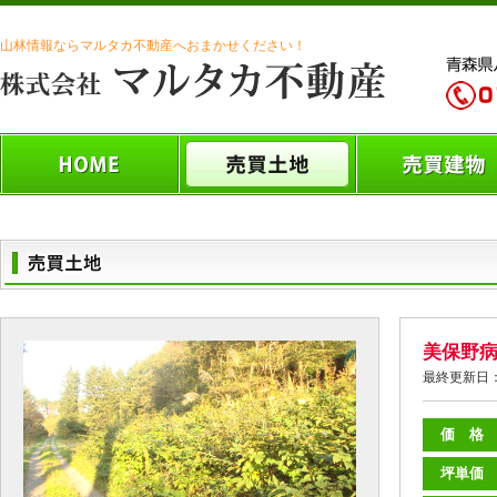
山林情報ならマルタカ不動産へおまかせください！
美保野
最終更新日：
価 格
坪単価