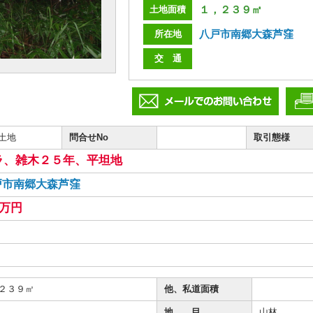
１，２３９㎡
土地面積
八戸市南郷大森芦窪
所在地
交 通
土地
問合せNo
取引態様
ラ、雑木２５年、平坦地
戸市南郷大森芦窪
0万円
２３９㎡
他、私道面積
地 目
山林