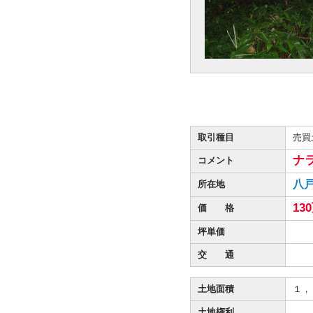
取引種目
売買
ナ
コメント
八
所在地
13
価 格
坪単価
交 通
土地面積
１，
土地権利