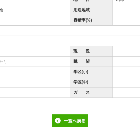
他
用途地域
容積率(%)
現 況
不可
眺 望
学区(小)
学区(中)
ガ ス