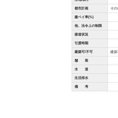
都市計画
その
建ペイ率(%)
他、法令上の制限
接道状況
引渡時期
建築可/不可
建築
舗 装
水 道
生活排水
備 考