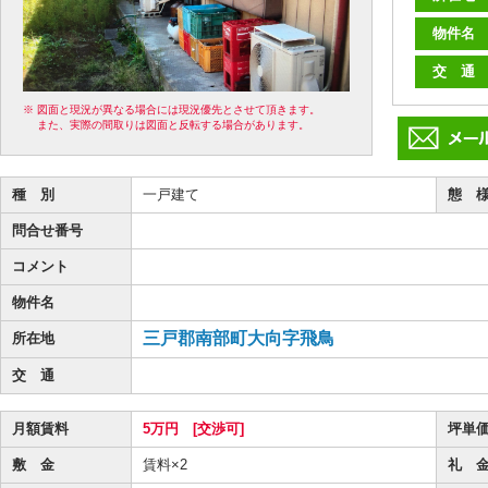
物件名
交 通
※ 図面と現況が異なる場合には現況優先とさせて頂きます。
また、実際の間取りは図面と反転する場合があります。
種 別
一戸建て
態 
問合せ番号
コメント
物件名
三戸郡南部町大向字飛鳥
所在地
交 通
月額賃料
5万円 [交渉可]
坪単
敷 金
賃料×2
礼 