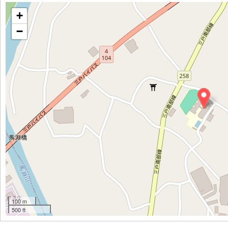
+
−
100 m
500 ft