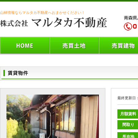
山林情報ならマルタカ不動産へおまかせください！
最終更新日：
月額賃料
間取り
所在地