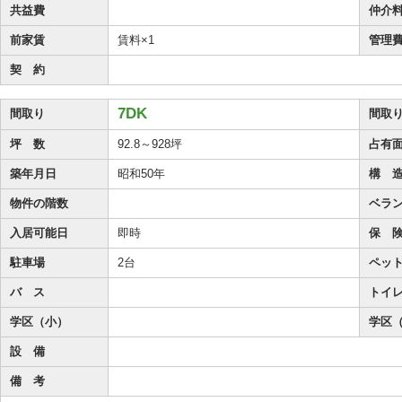
共益費
仲介
前家賃
賃料×1
管理
契 約
7DK
間取り
間取
坪 数
92.8～928坪
占有
築年月日
昭和50年
構 
物件の階数
ベラ
入居可能日
即時
保 
駐車場
2台
ペッ
バ ス
トイ
学区（小）
学区
設 備
備 考